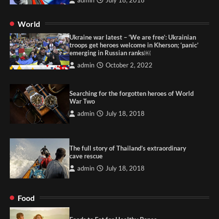
admin
July 18, 2018
World
Ukraine war latest – ‘We are free’: Ukrainian
troops get heroes welcome in Kherson; ‘panic’
emerging in Russian ranks￼
admin
October 2, 2022
Searching for the forgotten heroes of World
War Two
admin
July 18, 2018
The full story of Thailand’s extraordinary
cave rescue
admin
July 18, 2018
Food