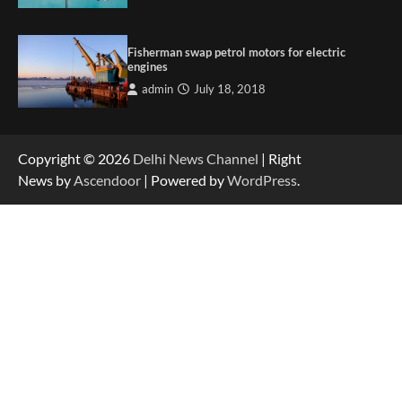
Fisherman swap petrol motors for electric
engines
admin
July 18, 2018
Copyright © 2026
Delhi News Channel
| Right
News by
Ascendoor
| Powered by
WordPress
.