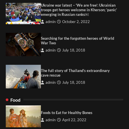
Ukraine war latest – ‘We are free’: Ukrainian
troops get heroes welcome in Kherson; ‘panic’
emerging in Russian ranks￼
admin
October 2, 2022
Searching for the forgotten heroes of World
War Two
admin
July 18, 2018
The full story of Thailand’s extraordinary
cave rescue
admin
July 18, 2018
Food
Foods to Eat for Healthy Bones
admin
April 22, 2022