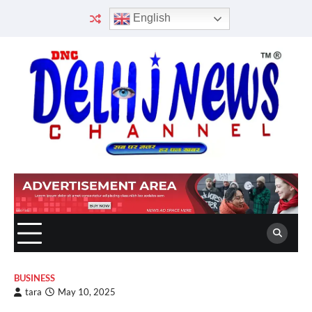
Skip
English
to
content
BUSINESS
tara
May 10, 2025