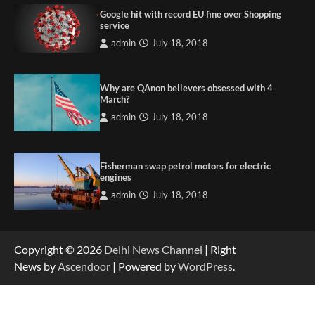
Google hit with record EU fine over Shopping
service
admin
July 18, 2018
Why are QAnon believers obsessed with 4
March?
admin
July 18, 2018
Fisherman swap petrol motors for electric
engines
admin
July 18, 2018
Copyright © 2026
Delhi News Channel
| Right
News by
Ascendoor
| Powered by
WordPress
.