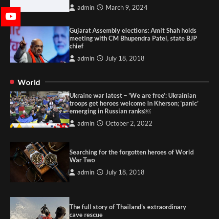
admin
March 9, 2024
Gujarat Assembly elections: Amit Shah holds
meeting with CM Bhupendra Patel, state BJP
chief
admin
July 18, 2018
World
Ukraine war latest – ‘We are free’: Ukrainian
troops get heroes welcome in Kherson; ‘panic’
emerging in Russian ranks￼
admin
October 2, 2022
Searching for the forgotten heroes of World
War Two
admin
July 18, 2018
The full story of Thailand’s extraordinary
cave rescue