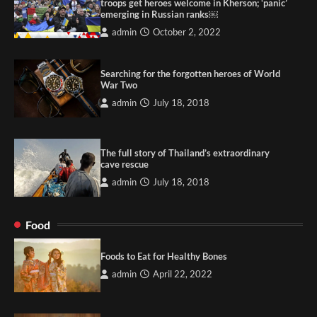
troops get heroes welcome in Kherson; ‘panic’
emerging in Russian ranks￼
admin
October 2, 2022
Searching for the forgotten heroes of World
War Two
admin
July 18, 2018
The full story of Thailand’s extraordinary
cave rescue
admin
July 18, 2018
Food
Foods to Eat for Healthy Bones
admin
April 22, 2022