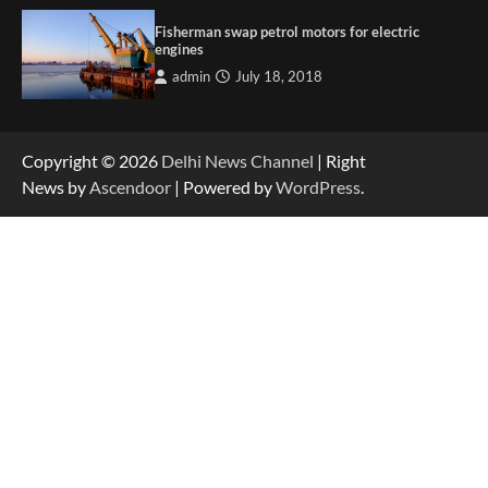
Fisherman swap petrol motors for electric
engines
admin
July 18, 2018
Copyright © 2026
Delhi News Channel
| Right
News by
Ascendoor
| Powered by
WordPress
.