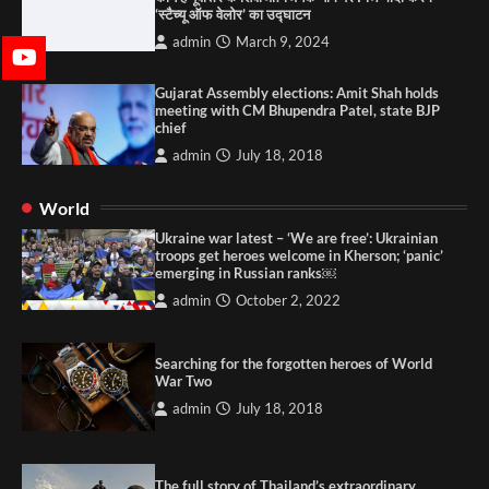
‘स्टैच्यू ऑफ वेलोर’ का उद्घाटन
admin
March 9, 2024
Gujarat Assembly elections: Amit Shah holds
meeting with CM Bhupendra Patel, state BJP
chief
admin
July 18, 2018
World
Ukraine war latest – ‘We are free’: Ukrainian
troops get heroes welcome in Kherson; ‘panic’
emerging in Russian ranks￼
admin
October 2, 2022
Searching for the forgotten heroes of World
War Two
admin
July 18, 2018
The full story of Thailand’s extraordinary