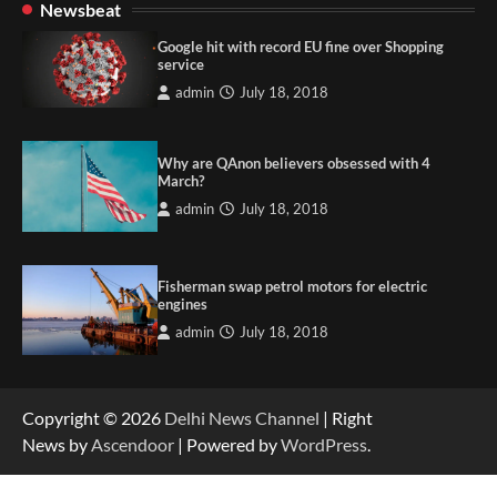
Newsbeat
Google hit with record EU fine over Shopping
service
admin
July 18, 2018
Why are QAnon believers obsessed with 4
March?
admin
July 18, 2018
Fisherman swap petrol motors for electric
engines
admin
July 18, 2018
Copyright © 2026
Delhi News Channel
| Right
News by
Ascendoor
| Powered by
WordPress
.