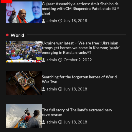
Gujarat Assembly elections: Amit Shah holds
meeting with CM Bhupendra Patel, state BJP
chief
admin
July 18, 2018
World
Ukraine war latest – ‘We are free’: Ukrainian
troops get heroes welcome in Kherson; ‘panic’
emerging in Russian ranks￼
admin
October 2, 2022
Searching for the forgotten heroes of World
War Two
admin
July 18, 2018
The full story of Thailand’s extraordinary
cave rescue
admin
July 18, 2018