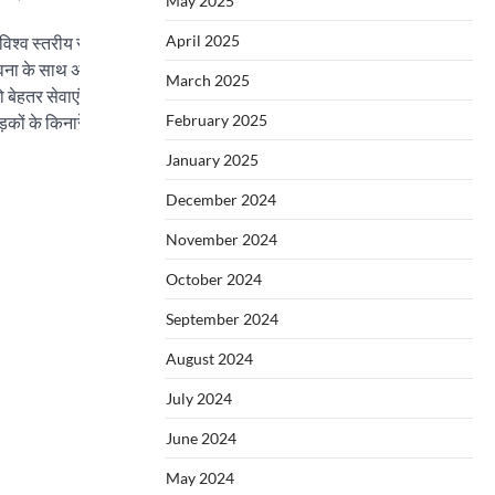
May 2025
April 2025
श्व स्तरीय स्वास्थ्य अवसंरचना, वरिष्ठ नागरिकों और दिव्यांगों को शामिल करते हु
ना के साथ अपने स्तर पर काम करना चाहिए और उम्मीद है कि सभी भविष्य के लिए भी क
March 2025
 को बेहतर सेवाएं प्रदान कर सकें। राष्ट्रीय ध्वज फहराने से पहले एनडीएमसी के सुर
February 2025
़कों के किनारे नागरिकों को 78वें स्वतंत्रता दिवस की बधाई देते हुए 24 पुष्प बोर्ड भ
January 2025
December 2024
November 2024
October 2024
September 2024
August 2024
July 2024
June 2024
May 2024