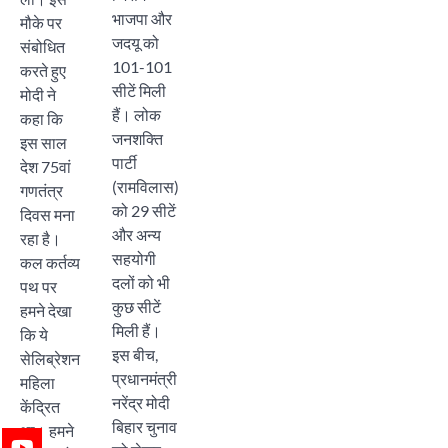
भाजपा और
मौके पर
जदयू को
संबोधित
101-101
करते हुए
सीटें मिली
मोदी ने
हैं। लोक
कहा कि
जनशक्ति
इस साल
पार्टी
देश 75वां
(रामविलास)
गणतंत्र
को 29 सीटें
दिवस मना
और अन्य
रहा है।
सहयोगी
कल कर्तव्य
दलों को भी
पथ पर
कुछ सीटें
हमने देखा
मिली हैं।
कि ये
इस बीच,
सेलिब्रेशन
प्रधानमंत्री
महिला
नरेंद्र मोदी
केंद्रित
बिहार चुनाव
था। हमने