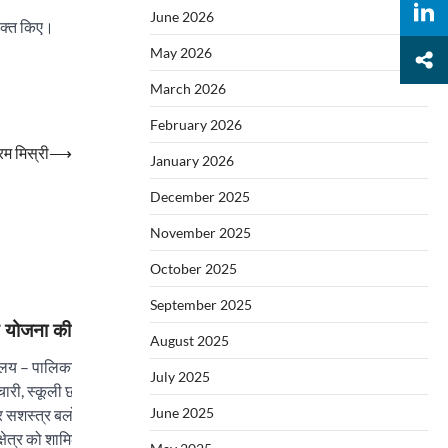
June 2026
्यक्त किए।
May 2026
March 2026
February 2026
रम मिस्री
⟶
January 2026
December 2025
November 2025
October 2025
September 2025
ार्य योजना की घोषणा की।
August 2025
– पालिका केंद्र में भारत के 78वें स्वतंत्रता दिवस के अवसर पर राष्ट्रीय ध्वज
July 2025
ारी, स्कूली छात्र, शिक्षक भी उपस्थित थे।
June 2025
और सशस्त्र बलों तथा अर्धसैनिक बलों के जवानों को याद करते हुए और उन्हें श्रद्धांजलि
क क्षेत्र को शामिल करते हुए सतत विकास के लक्ष्य को प्राप्त करने वाली राष्ट्र की