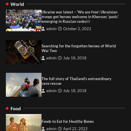
World
Ukraine war latest – ‘We are free’: Ukrainian
troops get heroes welcome in Kherson; ‘panic’
emerging in Russian ranks￼
admin
October 2, 2022
Searching for the forgotten heroes of World
War Two
admin
July 18, 2018
The full story of Thailand’s extraordinary
cave rescue
admin
July 18, 2018
Food
Foods to Eat for Healthy Bones
admin
April 22, 2022