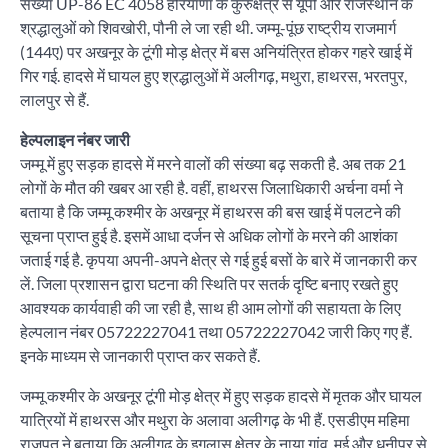
संख्या UP-86 EC 4058 हरियाणा के कुरुक्षेत्र से यूपी और राजस्‍थान के
श्रद्धालुओं को शिवखोरी, पौनी ले जा रही थी. जम्मू-पूंछ राष्ट्रीय राजमार्ग
(144ए) पर अखनूर के टूंगी मोड़ क्षेत्र में बस अनियंत्रित होकर गहरे खाई में
गिर गई. हादसे में घायल हुए श्रद्धालुओं में अलीगढ़, मथुरा, हाथरस, भरतपुर,
लालपुर से हैं.
हेल्पलाइन नंबर जारी
जम्‍मू में हुए सड़क हादसे में मरने वालों की संख्‍या बढ़ सकती है. अब तक 21
लोगों के मौत की खबर आ रही है. वहीं, हाथरस जिलाधिकारी अर्चना वर्मा ने
बताया है कि जम्मू कश्मीर के अखनूर में हाथरस की बस खाई में पलटने की
सूचना प्राप्त हुई है. इसमें आधा दर्जन से अधिक लोगों के मरने की आशंका
जताई गई है. कृपया अपनी-अपने क्षेत्र से गई हुई बसों के बारे में जानकारी कर
लें. जिला प्रशासन द्वारा घटना की स्थिति पर सतर्क दृष्टि बनाए रखते हुए
आवश्यक कार्यवाही की जा रही है, साथ ही आम लोगों की सहायता के लिए
हेल्पलान नंबर 05722227041 तथा 05722227042 जारी किए गए हैं.
इनके माध्यम से जानकारी प्राप्त कर सकते हैं.
जम्मू कश्मीर के अखनूर टूंगी मोड़ क्षेत्र में हुए सड़क हादसे में मृतक और घायल
यात्रियों में हाथरस और मथुरा के अलावा अलीगढ़ के भी हैं. एसडीएम महिमा
राजपूत ने बताया कि अलीगढ़ के इगलास क्षेत्र के नाया गांव, मई और धनीपुर से