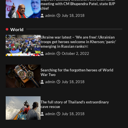
meeting with CM Bhupendra Patel, state BJP
chief
admin
July 18, 2018
World
Ukraine war latest – ‘We are free’: Ukrainian
troops get heroes welcome in Kherson; ‘panic’
emerging in Russian ranks￼
admin
October 2, 2022
Searching for the forgotten heroes of World
War Two
admin
July 18, 2018
The full story of Thailand’s extraordinary
cave rescue
admin
July 18, 2018