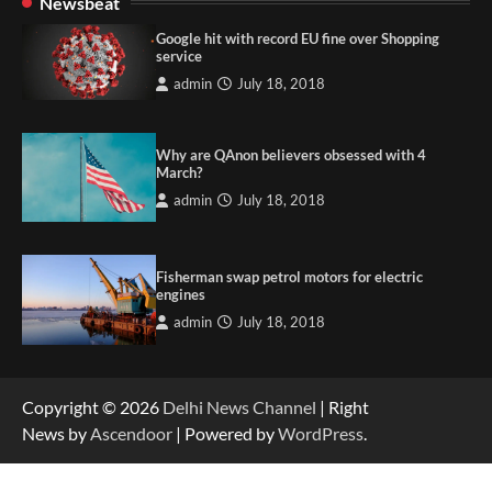
Newsbeat
Google hit with record EU fine over Shopping
service
admin
July 18, 2018
Why are QAnon believers obsessed with 4
March?
admin
July 18, 2018
Fisherman swap petrol motors for electric
engines
admin
July 18, 2018
Copyright © 2026
Delhi News Channel
| Right
News by
Ascendoor
| Powered by
WordPress
.