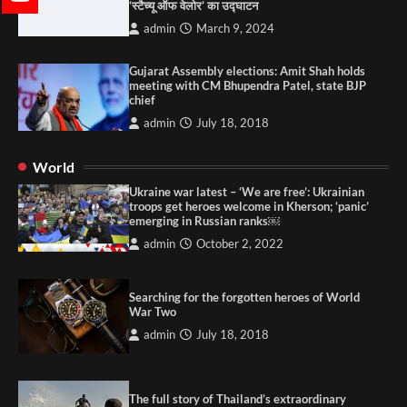
‘स्टैच्यू ऑफ वेलोर’ का उद्घाटन
admin
March 9, 2024
Gujarat Assembly elections: Amit Shah holds
meeting with CM Bhupendra Patel, state BJP
chief
admin
July 18, 2018
World
Ukraine war latest – ‘We are free’: Ukrainian
troops get heroes welcome in Kherson; ‘panic’
emerging in Russian ranks￼
admin
October 2, 2022
Searching for the forgotten heroes of World
War Two
admin
July 18, 2018
The full story of Thailand’s extraordinary