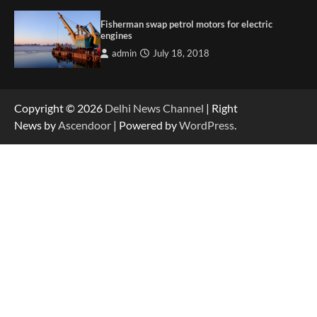
Fisherman swap petrol motors for electric
engines
admin
July 18, 2018
Copyright © 2026
Delhi News Channel
| Right
News by
Ascendoor
| Powered by
WordPress
.