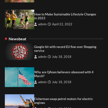
How to Make Sustainable Lifestyle Changes
in 2023
admin
April 22, 2022
Newsbeat
Google hit with record EU fine over Shopping
service
admin
July 18, 2018
Why are QAnon believers obsessed with 4
March?
admin
July 18, 2018
Fisherman swap petrol motors for electric
engines