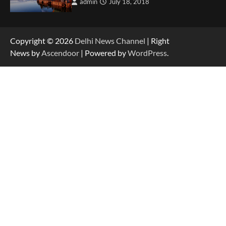
admin
July 18, 2018
Copyright © 2026
Delhi News Channel
| Right
News by
Ascendoor
| Powered by
WordPress
.