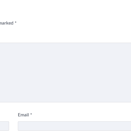
 marked
*
Email
*