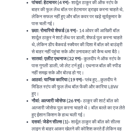
पांचवां: हेटमायर (4 रन)-
शार्दूल ठाकुर की ऑफ स्टंप के
बाहर की फुल लेंथ बॉल पर हेटमायर ड्राइव करना चाहते थे,
लेकिन सफल नहीं हुए और बॉल कवर पर खड़े सूर्यकुमार के
पास चली गई।
छठा: रोमारियो शेफर्ड (8 रन)-
14 ओवर की आखिरी बॉल
शार्दूल ठाकुर ने शार्ट लेंथ पर डाली, शेफर्ड पुल करना चाहते
थे, लेकिन डीप बैकवर्ड स्क्वैयर की दिशा में बॉल को बाउंड्री
से बाहर नहीं पहुंचा सके और उनादकट को कैच थमा बैठे।
सातवां: एलीट एथनाज (32 रन)-
कुलदीप ने ऑफ स्टंप के
पास गुगली डाली, जो लेट टर्न हुई। एथनाज बॉल की स्पीड
नहीं समझ सके और बोल्ड हो गए।
आठवां: यानिक कारिया (19 रन)-
प्लंब हुए…कुलदीप ने
मिडिल स्टंप की फुल लेंथ बॉल फेंकी और कारिया LBW
हुए।
नौवां: अल्जारी जोसेफ (26 रन)-
ठाकुर की शार्ट बॉल को
अल्जारी जोसेफ पुल करना चाहते थे। बॉल बल्ले का एज लेते
हुए ईशान किशन के हाथ चली गई।
दसवां: जेडेन सील्स (1)-
शार्दूल ठाकुर की बॉल को सील्स
लाइन से बाहर आकर खेलने की कोशिश करते हैं लेकिन वह