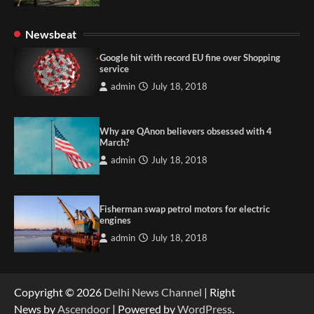
Newsbeat
Google hit with record EU fine over Shopping
service
admin
July 18, 2018
Why are QAnon believers obsessed with 4
March?
admin
July 18, 2018
Fisherman swap petrol motors for electric
engines
admin
July 18, 2018
Copyright © 2026
Delhi News Channel
| Right
News by
Ascendoor
| Powered by
WordPress
.