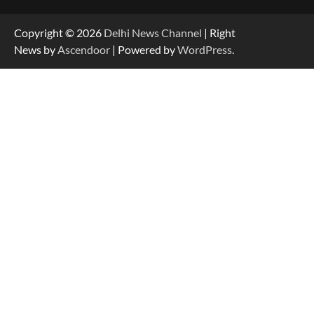
Copyright © 2026
Delhi News Channel
| Right
News by
Ascendoor
| Powered by
WordPress
.