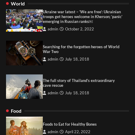
World
Ukraine war latest – ‘We are free’: Ukrainian
troops get heroes welcome in Kherson; ‘panic’
emerging in Russian ranks￼
admin
October 2, 2022
Searching for the forgotten heroes of World
War Two
admin
July 18, 2018
The full story of Thailand’s extraordinary
cave rescue
admin
July 18, 2018
Food
Foods to Eat for Healthy Bones
admin
April 22, 2022