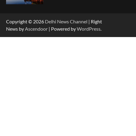
Copyright © 2026
Delhi News Channel
| Right
News by
Ascendoor
| Powered by
WordPress
.