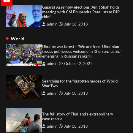
Gujarat Assembly elections: Amit Shah holds
meeting with CM Bhupendra Patel, state BJP
chief
admin
July 18, 2018
World
Ukraine war latest – ‘We are free’: Ukrainian
troops get heroes welcome in Kherson; ‘panic’
emerging in Russian ranks￼
admin
October 2, 2022
Searching for the forgotten heroes of World
War Two
admin
July 18, 2018
The full story of Thailand’s extraordinary
cave rescue
admin
July 18, 2018