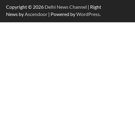
Copyright © 2026
Delhi News Channel
| Right
News by
Ascendoor
| Powered by
WordPress
.