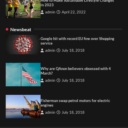
How to Make Sustainable Lifestyle Changes
in 2023
admin
April 22, 2022
Newsbeat
Google hit with record EU fine over Shopping
service
admin
July 18, 2018
Why are QAnon believers obsessed with 4
March?
admin
July 18, 2018
Fisherman swap petrol motors for electric
engines
admin
July 18, 2018