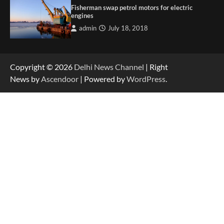
Fisherman swap petrol motors for electric
engines
admin
July 18, 2018
Copyright © 2026
Delhi News Channel
| Right
News by
Ascendoor
| Powered by
WordPress
.